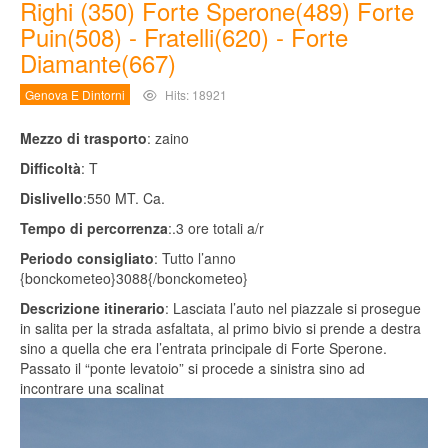
Righi (350) Forte Sperone(489) Forte
Puin(508) - Fratelli(620) - Forte
Diamante(667)
Genova E Dintorni
Hits: 18921
Mezzo di trasporto
: zaino
Difficoltà
: T
Dislivello
:550 MT. Ca.
Tempo di percorrenza
:.3 ore totali a/r
Periodo consigliato
: Tutto l’anno
{bonckometeo}3088{/bonckometeo}
Descrizione itinerario
: Lasciata l’auto nel piazzale si prosegue
in salita per la strada asfaltata, al primo bivio si prende a destra
sino a quella che era l’entrata principale di Forte Sperone.
Passato il “ponte levatoio” si procede a sinistra sino ad
incontrare una scalinat