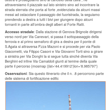
attraversiamo il piazzale sul lato sinistro sino ad incontrare la
strada sterrata che porta al forte ,evidenziata da alcuni massi
messi ad ostacolare il passaggio dei fuoristrada, la seguiamo
prendendo a destra a tutti i bivi per giungere dopo alcuni
tornanti in parte all’ombra degli alberi al Forte Ratti.
Accesso stradale
: Dalla stazione di Genova Brignole dirigersi
verso nord per Via Canevari, si passa il sottopassaggio della
ferrovia e al primo semaforo di gira a destra per il ponte di
S.Agata si attraversa P.zza Mazoni e si procede per via Paolo
Giacometti, via Filippo Casoni e Via Giovanni Torti sino a girare
a sinistra per Via Donghi la si segue tutta sinché diventa Via
Berghini
ed infine Via Camaldoli giunti al temine della quale
parte il percorso {mosmap ||lat='44.419912'|lon='8.985797'}
Osservazioni
: Sia questo itinerario che il n. .
8
percorrono parte
delle sistema di fortificazione edific