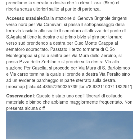
prendiamo la sterrata a destra che in circa 1 ora (5km) ci
riporta senza ulteriori salite al punto di partenza.
Accesso stradale
:Dalla stazione di Genova Brignole dirigersi
verso nord per Via Canevari, si passa il sottopassaggio della
ferrovia lasciato alle spalle il semaforo all’altezza del ponte di
S.Agata si tiene la destra e al primo bivio si gira per tornare
verso sud prendendo a destra per C.so Monte Grappa al
semaforo sopracitato. Passtato il terzo tornante di C.So
Montegrappa si gira a sinitra per Via Mura dello Zerbino, si
passa P.zza delle Zerbino e si prende sulla destra Via alla
stazione Per Casella, si procede per Via Mura di S. Bartolomeo
e Via carso termina la quale si prende a destra Via Peralto sino
ad un evidente parcheggio in parte sterrato sulla destra.
{mosmap ||lat='44.43557250035739'|lon='8.932110071182251'}
Osservazioni
: Questo è stato uno degli itinerari di collaudo
materiale e bimbo che abbiamo maggiormente frequentato. Non
presenta alcuna diff