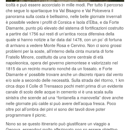
icoltà e può essere accorciato in mille modi. Per tutto il percorso
che segue lo spartiacque tra Val Bisagno e Val Polcevera il
panorama sulla costa è bellissimo, nelle belle giornate invernali
è possibile vedere i profili di Corsica e Isola d’Elba, e da Forte
Diamante, punto più el
evato del sistema di fortificazioni costruito
a partire dal 1756 sui resti di un'antica rocca difensiva della
quale si hanno notizie a far data dal
1478, con un po’ di fortuna
di arrivano a vedere Monte Rosa e Cervino. Non ci sono grossi
problemi per la soste, all’interno della cinta muraria di forte
Fratello Minore, costituito da una torre centrale di età
napoleonica, opera del governo piemontese e valorizzato nel
1815 da un recinto murario nonché da un fossato.
e Forte
Diamante e’ possibile trovare anche un discreto riparo dal vento
e/o sole a secondo delle
necessità. Sulla strada del ritorno, 1 km
circa dopo il Colle di Trensasco pochi metri prima di un evidente
canale di scolo delle acque in cemento vi è una scala sulla
sinistra che scende ad una “fontanella a manovella” dove anche
nelle giornate più calde si può avere dell’ac
qua fresca. Poco
oltre poi all’ombra dei pini vi sono dei tavoli dove poter
programmare il picnic.
Nono so se que
sto i
tinerario può giustificare un viaggio a
Genova, essendovi molto affezionato non so essere obiettivo,