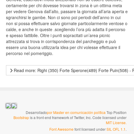
certamente per chi dovesse trovarsi in zona è un ottima meta
per vedere Genova dall’alto, passare la giornata all’aria aperta e
sgranchirsi le gambe. Non ci sono poi periodi dell’anno in cui
non si possa effettuare salvo giornate particolarmente ventose o
calde, e anche in queste .scegliendo l’ora più adatta il percorso
e spesso fattibile. Oltre i punti sopracitati un’area picnic
attrezzata si trova in corrispondenza del parcheggio e può
essere una buona utilizzarla idea per chi volesse effettuare il
percorso nel pomeriggio.
Read more: Righi (350) Forte Sperone(489) Forte Puin(508) - F
Desarrollado
por Master en comunicación política
Top Position
Bootstrap
is a front-end framework of Twitter, Inc. Code licensed under
MIT License.
Font Awesome
font licensed under
SIL OFL 1.1
.