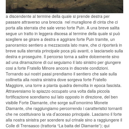
a discendente al termine della quale si prende destra per
passare attraverso una breccia nel muraglione di cinta che ci
porta alla sterrata che sale verso forte Puin. A una breve salita
segue un tratto in leggera discesa al termine della quale si può
scegliere se girare a destra e aggirare forte Puin tramite, un
panoramico sentiero a mezzacosta lato mare, che ci riporterà in
breve sulla sterrata principale poca pi
ù avanti, o lasciarselo sulla
destra e proseguire. Il percorso torna a salire dolcemente sino
ad una diramazione di cui seguiamo il lato sinistro per giungere
cosi a forte Fratello Minore
ancora in discrete condizioni.
Tornando sui nostri passi prendiamo il sentiero che sale sulla
collinetta alla nostra sinistra dove sorgeva forte Fratello
Maggiore, una torre a pianta quadra demolita in epoca fascista.
Attraversiamo lo spiazzo occupato una volta dalla piccola
fortificazione scendiamo sul lato opposto in direzione, del ben
visibile Forte Diama
nte, che sorge sull’omonimo Monete
Diamante, che raggiungiamo percorrendo i caratteristici tornanti
che ne costituivano la via d’accesso p
rincipale. Lasciamo il forte
alla nostra sinistra per scendere sul crinale sino a raggiungere il
Colle di Trensasco (trattoria “La baita del
Diamante”); qui