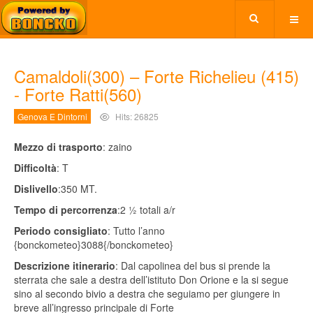
Camaldoli(300) – Forte Richelieu (415)
- Forte Ratti(560)
Genova E Dintorni
Hits: 26825
Mezzo di trasporto
: zaino
Difficoltà
: T
Dislivello
:350 MT.
Tempo di percorrenza
:2 ½ totali a/r
Periodo consigliato
: Tutto l’anno
{bonckometeo}3088{/bonckometeo}
Descrizione itinerario
: Dal capolinea del bus si prende la
sterrata che sale a destra dell’istituto Don Orione e la si segue
sino al secondo bivio a destra che seguiamo per giungere in
breve all’ingresso principale di Forte