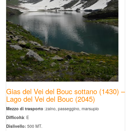
Gias del Vei del Bouc sottano (1430) –
Lago del Vei del Bouc (2045)
Mezzo di trasporto
:zaino, passeggino, marsupio
Difficoltà
: E
Dislivello:
500 MT.