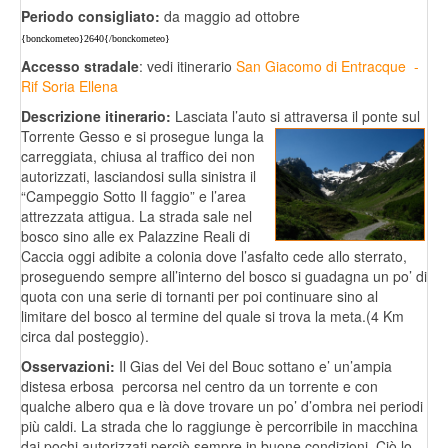
Periodo consigliato:
da maggio ad ottobre
{bonckometeo}2640{/bonckometeo}
Accesso stradale
: vedi itinerario
San Giacomo di Entracque -
Rif Soria Ellena
Descrizione itinerario:
Lasciata l’auto si attraversa il ponte sul
Torrente Gesso e si prosegue lunga la
carreggiata, chiusa al traffico dei non
autorizzati, lasciandosi sulla sinistra il
“Campeggio Sotto Il faggio” e l’area
attrezzata attigua. La strada sale nel
bosco sino alle ex Palazzine Reali di
Caccia oggi adibite a colonia dove l’asfalto cede allo sterrato,
proseguendo sempre all’interno del bosco si guadagna un po’ di
quota con una serie di tornanti per poi continuare sino al
limitare del bosco al termine del quale si trova la meta.(4 Km
circa dal posteggio).
Osservazioni:
Il Gias del Vei del Bouc sottano e’ un’ampia
distesa erbosa percorsa nel centro da un torrente e con
qualche albero qua e là dove trovare un po’ d’ombra nei periodi
più caldi. La strada che lo raggiunge è percorribile in macchina
dai pochi autorizzati perciò sempre in buone condizioni. Ciò lo