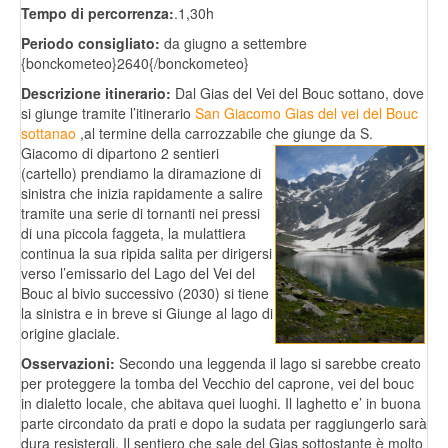
Tempo di percorrenza:
.1,30h
Periodo consigliato:
da giugno a settembre
{bonckometeo}2640{/bonckometeo}
Descrizione itinerario:
Dal Gias del Vei del Bouc sottano, dove
si giunge tramite l’itinerario
San Giacomo Gias del vei del Bouc
sottanao
,al termine della carrozzabile che giunge da S.
Giacomo di dipartono 2 sentieri
(cartello) prendiamo la diramazione di
sinistra che inizia rapidamente a salire
tramite una serie di tornanti nei pressi
di una piccola faggeta, la mulattiera
continua la sua ripida salita per dirigersi
verso l’emissario del Lago del Vei del
Bouc al bivio successivo (2030) si tiene
la sinistra e in breve si Giunge al lago di
origine glaciale.
Osservazioni:
Secondo una leggenda il lago si sarebbe creato
per proteggere la tomba del Vecchio del caprone, vei del bouc
in dialetto locale, che abitava quei luoghi. Il laghetto e’ in buona
parte circondato da prati e dopo la sudata per raggiungerlo sarà
dura resistergli. Il sentiero che sale del Gias sottostante è molto