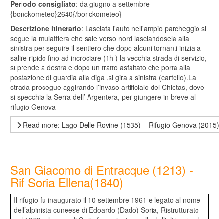
Periodo consigliato
: da giugno a settembre
{bonckometeo}2640{/bonckometeo}
Descrizione itinerario
: Lasciata l'auto nell'ampio parcheggio si
segue la mulattiera che sale verso nord lasciandosela alla
sinistra per seguire il sentiero che dopo alcuni tornanti inizia a
salire ripido fino ad incrociare (1h ) la vecchia strada di servizio,
si prende a destra e dopo un tratto asfaltato che porta alla
postazione di guardia alla diga ,si gira a sinistra (cartello).La
strada prosegue aggirando l’invaso artificiale del Chiotas, dove
si specchia la Serra dell’ Argentera, per giungere in breve al
rifugio Genova
Read more: Lago Delle Rovine (1535) – Rifugio Genova (2015)
San Giacomo di Entracque (1213) -
Rif Soria Ellena(1840)
Il rifugio fu inaugurato il 10 settembre 1961 e legato al nome
dell’alpinista cuneese di Edoardo (Dado) Soria, Ristrutturato