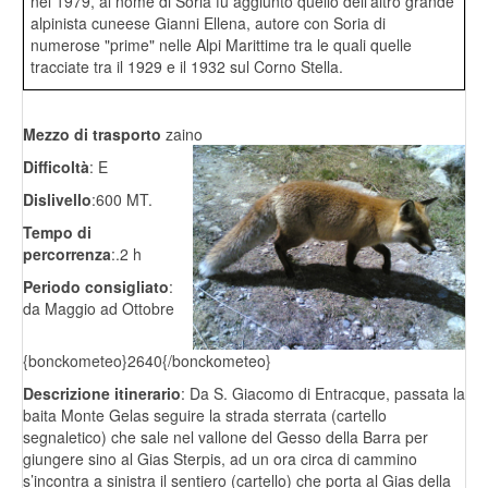
nel 1979, al nome di Soria fu aggiunto quello dell'altro grande
alpinista cuneese Gianni Ellena, autore con Soria di
numerose "prime" nelle Alpi Marittime tra le quali quelle
tracciate tra il 1929 e il 1932 sul Corno Stella.
Mezzo di trasporto
zaino
Difficoltà
: E
Dislivello
:600 MT.
Tempo di
percorrenza
:.2 h
Periodo consigliato
:
da Maggio ad Ottobre
{bonckometeo}2640{/bonckometeo}
Descrizione itinerario
: Da S. Giacomo di Entracque, passata la
baita Monte Gelas seguire la strada sterrata (cartello
segnaletico) che sale nel vallone del Gesso della Barra per
giungere sino al Gias Sterpis, ad un ora circa di cammino
s’incontra a sinistra il sentiero (cartello) che porta al Gias della