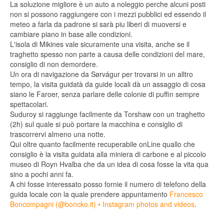
La soluzione migliore è un auto a noleggio perche alcuni posti
non si possono raggiungere con i mezzi pubblici ed essendo il
meteo a farla da padrone si sarà piu liberi di muoversi e
cambiare piano in base alle condizioni.
L'isola di Mikines vale sicuramente una visita, anche se il
traghetto spesso non parte a causa delle condizioni del mare,
consiglio di non demordere.
Un ora di navigazione da Sørvágur per trovarsi in un alltro
tempo, la visita guidatà da guide locali dà un assaggio di cosa
siano le Faroer, senza parlare delle colonie di puffin sempre
spettacolari.
Suduroy si raggiunge facilmente da Torshaw con un traghetto
(2h) sul quale si può portare la macchina e consiglio di
trascorrervi almeno una notte.
Qui oltre quanto facilmente recuperabile onLine quallo che
consiglio è la visita guidata alla miniera di carbone e al piccolo
museo di Royn Hvalba che da un idea di cosa fosse la vita qua
sino a pochi anni fa.
A chi fosse interessato posso fornie il numero di telefono della
guida locale con la quale prendere appuntamento
Francesco
Boncompagni (@boncko.it) • Instagram photos and videos
.