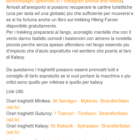
Boncompagni (@boncko.it) • Instagram photos and videos
).
Arrivati all'areoporto si possono recuperare le cartine turistitiche
(una per isola ed una globale) piu che sufficiente per muoversi e
se si ha fortuna anche un libro sui trekking Hiking Faroer
disponibile gratuitamente.
Per i trekking prepararsi al fango, sconsiglio mantelle che con il
vento danno fastidio comodi i bastoncini con almeno la rondella
piccola perche senza spesso affondano nel fango essendo piu
d'impiccio che d'aiuto soprattutto nel sentiero che posrta al faro
di Kalsoy.
Da questanno i traghettti possono essere prenoatti tutti e
consiglio di farlo sopratutto se si vuol portare la macchina o piu
critici sono quello per mikines e quello per kalsoy
Link Utili:
Orari traghetti Minikes:
36 Sørvágur - Mykines- Strandferðslan
(ssl.fo)
Orari traghetti Suduroy:
7 Tvøroyri - Tórshavn- Strandferðslan
(ssl.fo)
Orari traghetti Kalsoy:
56 Klaksvík - Syðradalur- Strandferðslan
(ssl.fo)